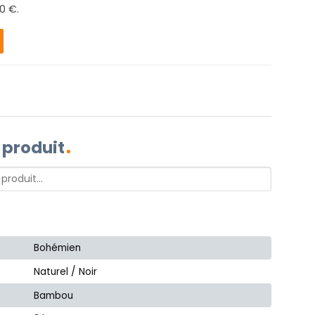
0 €.
 produit
Bohémien
Naturel / Noir
Bambou