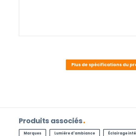
(Nécessaire)
Plus de spécifications du pr
Fourni en standard
Guide d'utilisation en plusieurs langues
Étiquette énergétique
AVEZ-VOUS UNE QUESTION ?
Produits associés
Contactez-nous. Vous pouvez nous joindre par e-
l'adresse
info@lampesenligne.fr
.
Marques
Lumière d'ambiance
Éclairage inté