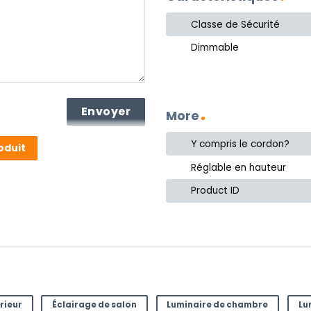
Classe de Sécurité
Dimmable
More
Y compris le cordon?
oduit
Réglable en hauteur
Product ID
mail à
rieur
Éclairage de salon
Luminaire de chambre
Lu