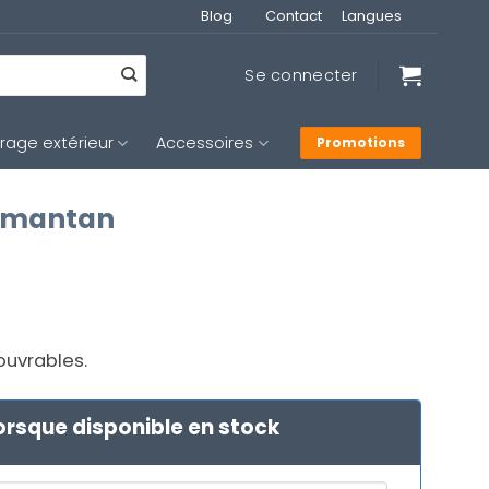
Blog
Contact
Langues
Se connecter
irage extérieur
Accessoires
Promotions
limantan
 ouvrables.
orsque disponible en stock