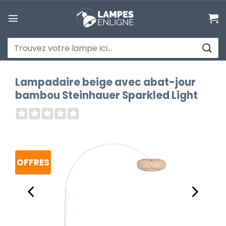
Passer
au
contenu
Recherche
pour :
Lampadaire beige avec abat-jour
bambou Steinhauer Sparkled Light
OFFRES