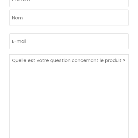
(NÉCESSAIRE)
Prénom
Nom
E-
mail
(Nécessaire)
Quelle
est
votre
question
concernant
le
produit ?
(Nécessaire)