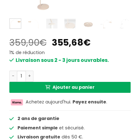
Le
Le
359,90
€
355,68
€
prix
prix
1% de réduction
initial
actuel
Livraison sous 2 - 3 jours ouvrables.
était :
est :
quantité de Lampadaire beige avec abat-jour bambou St
359,90€.
355,68€.
Ajouter au panier
Achetez aujourd'hui.
Payez ensuite
.
2 ans de garantie
Paiement simple
et sécurisé.
Livraison gratuite
dés 50 €.