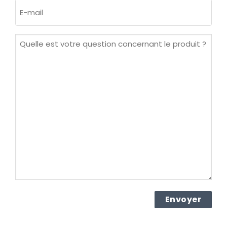
E-
mail
(Nécessaire)
Quelle
est
votre
question
concernant
le
produit ?
(Nécessaire)