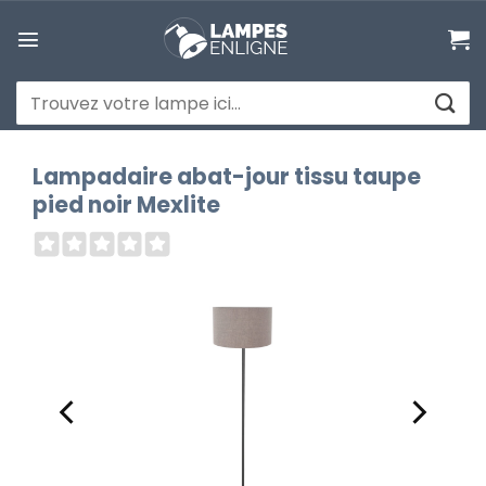
Passer
au
contenu
Recherche
pour :
Lampadaire abat-jour tissu taupe
pied noir Mexlite