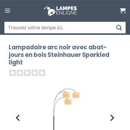
Passer
au
contenu
Recherche
pour :
Lampadaire arc noir avec abat-
jours en bois Steinhauer Sparkled
light