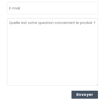
E-
mail
(Nécessaire)
Quelle
est
votre
question
concernant
le
produit ?
(Nécessaire)