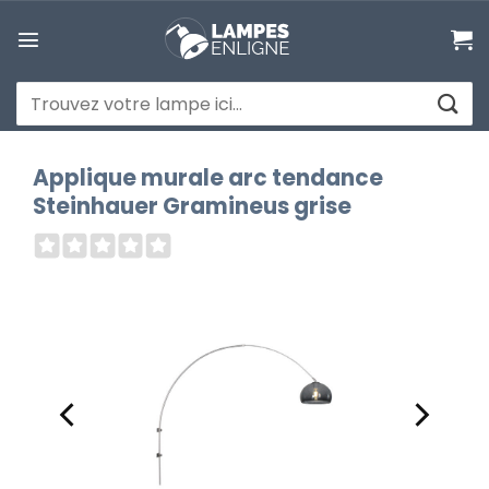
Passer
au
contenu
Recherche
pour :
Applique murale arc tendance
Steinhauer Gramineus grise