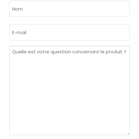
Prénom
Nom
E-
mail
(Nécessaire)
Quelle
est
votre
question
concernant
le
produit ?
(Nécessaire)