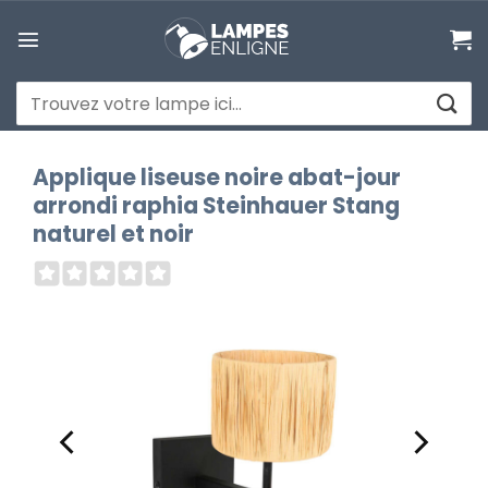
Passer
au
contenu
Recherche
pour :
Applique liseuse noire abat-jour
arrondi raphia Steinhauer Stang
naturel et noir