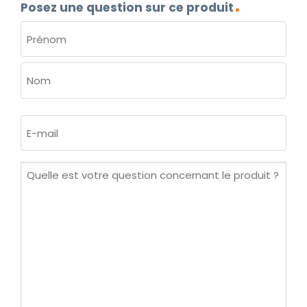
Posez une question sur ce produit
NOM
(NÉCESSAIRE)
Prénom
Nom
E-
mail
(Nécessaire)
Quelle
est
votre
question
concernant
le
produit ?
(Nécessaire)