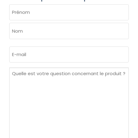
NOM
(NÉCESSAIRE)
Prénom
Nom
E-
mail
(Nécessaire)
Quelle
est
votre
question
concernant
le
produit ?
(Nécessaire)