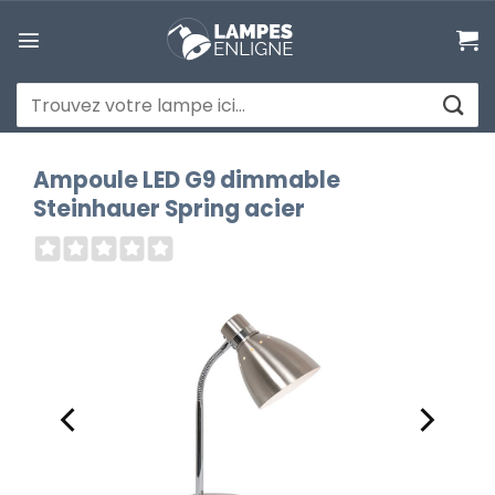
Passer
au
contenu
Recherche
pour :
Ampoule LED G9 dimmable
Steinhauer Spring acier