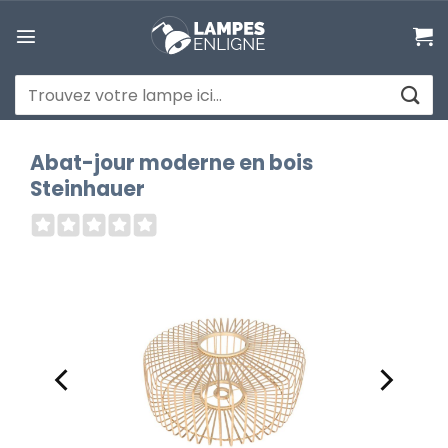
Passer
au
contenu
Recherche
pour :
Abat-jour moderne en bois
Steinhauer