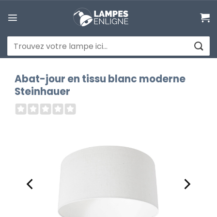
Passer
au
contenu
Recherche
pour :
Abat-jour en tissu blanc moderne
Steinhauer