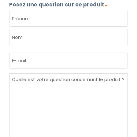
Posez une question sur ce produit
NOM
(NÉCESSAIRE)
Prénom
Nom
E-
mail
(Nécessaire)
Quelle
est
votre
question
concernant
le
produit ?
(Nécessaire)