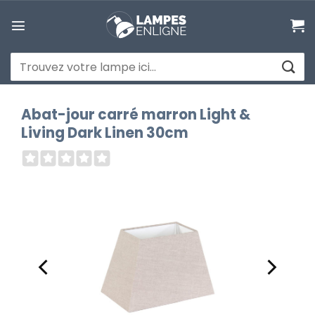
Passer
au
contenu
Recherche
pour :
Abat-jour carré marron Light &
Living Dark Linen 30cm