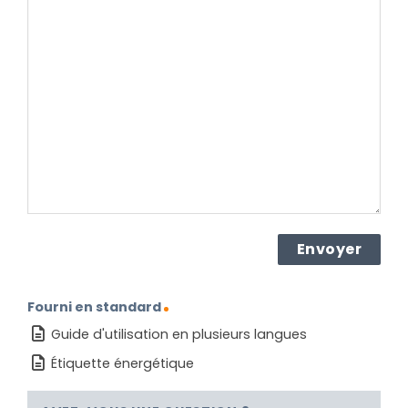
votre
question
concernant
le
produit ?
(Nécessaire)
Fourni en standard
Guide d'utilisation en plusieurs langues
Étiquette énergétique