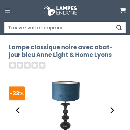
Passer
au
contenu
Recherche
pour :
Lampe classique noire avec abat-
jour bleu Anne Light & Home Lyons
-33%