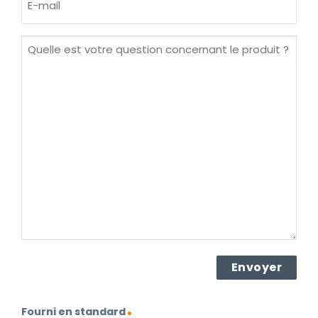
mail
(Nécessaire)
Quelle
est
votre
question
concernant
le
produit ?
(Nécessaire)
Fourni en standard