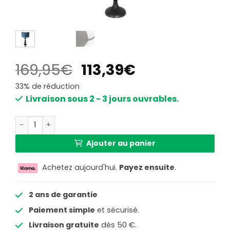
Le
Le
169,95
€
113,39
€
prix
prix
33% de réduction
initial
actuel
Livraison sous 2 - 3 jours ouvrables.
était :
est :
quantité de Lampe classique noire avec abat-jour bleu A
169,95€.
113,39€.
Ajouter au panier
Achetez aujourd'hui.
Payez ensuite
.
2 ans de garantie
Paiement simple
et sécurisé.
Livraison gratuite
dés 50 €.