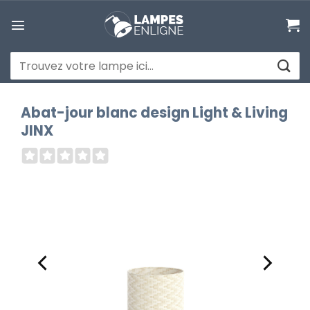
Passer
au
contenu
Recherche
pour :
Abat-jour blanc design Light & Living
JINX