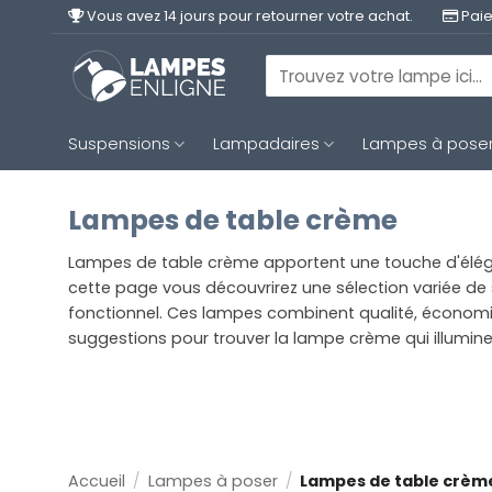
Passer
Vous avez 14 jours pour retourner votre achat.
Paie
au
contenu
Recherche
pour :
Suspensions
Lampadaires
Lampes à pose
Lampes de table crème
Lampes de table crème apportent une touche d'éléga
cette page vous découvrirez une sélection variée de s
fonctionnel. Ces lampes combinent qualité, économie d'
suggestions pour trouver la lampe crème qui illumin
Accueil
/
Lampes à poser
/
Lampes de table crèm