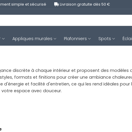
ment simple et sécurisé
Livraison gratuite dès 50 €
r
Appliques murales
Plafonniers
Spots
Écla
nce discrète à chaque intérieur et proposent des modèles a
tyles, formats et finitions pour créer une ambiance chaleureus
énergie et facilité d'entretien, ce qui les rend idéales pour l
e votre espace avec douceur.
e