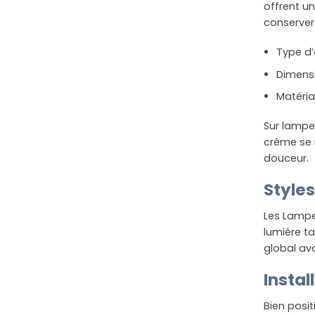
offrent un
conserver 
Type d
Dimensi
Matéria
Sur lampes
crème se 
douceur.
Style
Les Lampes
lumière t
global av
Instal
Bien posit