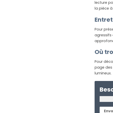
lecture p
la pièce à
Entret
Pour prése
agressifs 
approfond
Où tr
Pour décou
page de
lumineux.
Beso
Si tu h
Envo