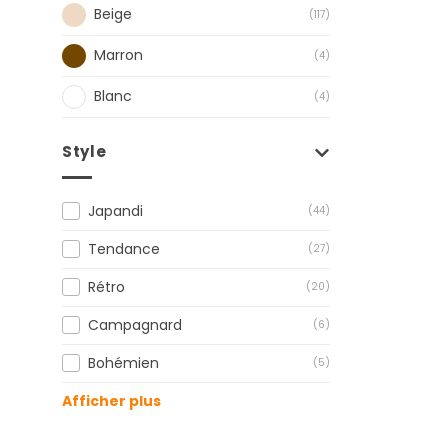
Beige
(117)
Marron
(4)
Blanc
(4)
Style
Japandi
(44)
Tendance
(27)
Rétro
(20)
Campagnard
(6)
Bohémien
(5)
Afficher plus