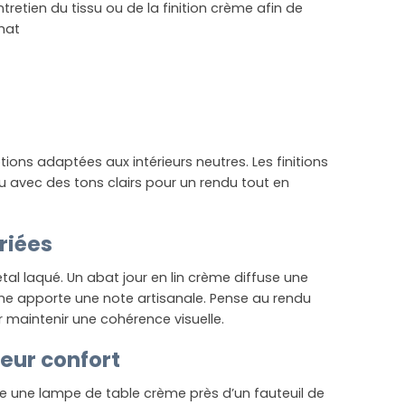
retien du tissu ou de la finition crème afin de
chat
ions adaptées aux intérieurs neutres. Les finitions
 avec des tons clairs pour un rendu tout en
riées
al laqué. Un abat jour en lin crème diffuse une
e apporte une note artisanale. Pense au rendu
 maintenir une cohérence visuelle.
leur confort
ace une lampe de table crème près d’un fauteuil de