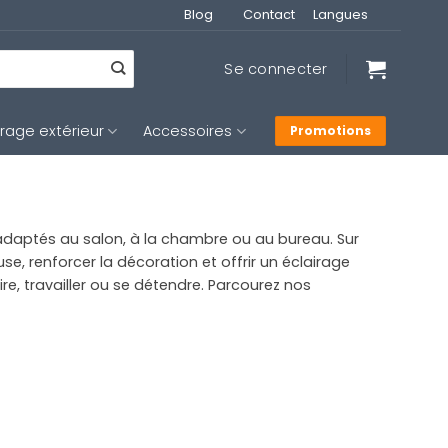
Blog
Contact
Langues
Se connecter
irage extérieur
Accessoires
Promotions
daptés au salon, à la chambre ou au bureau. Sur
e, renforcer la décoration et offrir un éclairage
ire, travailler ou se détendre. Parcourez nos