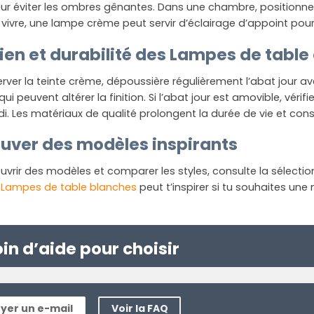
our éviter les ombres gênantes. Dans une chambre, positionne
 vivre, une lampe crème peut servir d’éclairage d’appoint pour
ien et durabilité des Lampes de tabl
rver la teinte crème, dépoussière régulièrement l’abat jour a
qui peuvent altérer la finition. Si l’abat jour est amovible, véri
i. Les matériaux de qualité prolongent la durée de vie et con
ouver des modèles inspirants
vrir des modèles et comparer les styles, consulte la sélectio
s
Lampes de table blanches
peut t’inspirer si tu souhaites un
in d’aide pour choisir
ésites entre plusieurs modèles, contacte notre service client p
yer un e-mail
Voir la FAQ