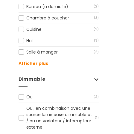
Bureau (à domicile)
(2)
Chambre à coucher
(3)
Cuisine
(2)
Hall
(3)
Salle à manger
(2)
Afficher plus
Dimmable
Oui
(2)
Oui, en combinaison avec une
source lumineuse dimmable et
(1)
/ ou un variateur / interrupteur
externe