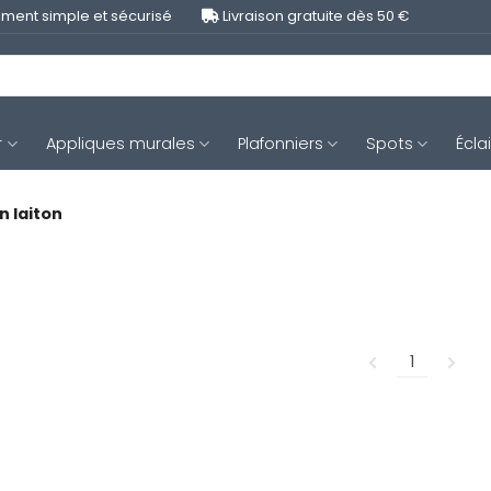
ment simple et sécurisé
Livraison gratuite dès 50 €
r
Appliques murales
Plafonniers
Spots
Écla
n laiton
1