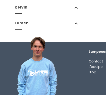
Kelvin
Lumen
Lampesen
Contact
L'équipe
Blog