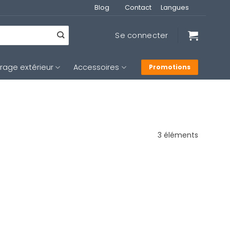
Blog
Contact
Langues
Se connecter
irage extérieur
Accessoires
Promotions
3 éléments