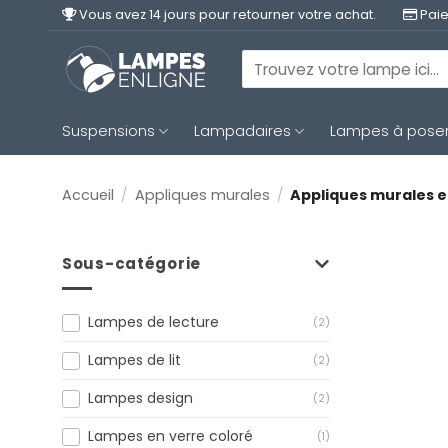
Passer
Vous avez 14 jours pour retourner votre achat.
Paie
au
contenu
Recherche
pour :
Suspensions
Lampadaires
Lampes à pose
Accueil
/
Appliques murales
/
Appliques murales e
Sous-catégorie
Lampes de lecture
(2)
Lampes de lit
(2)
Lampes design
(2)
Lampes en verre coloré
(1)